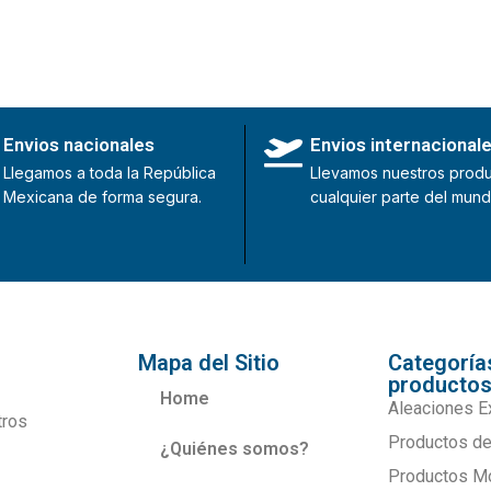
Envios nacionales
Envios internacional
Llegamos a toda la República
Llevamos nuestros produ
Mexicana de forma segura.
cualquier parte del mund
Mapa del Sitio
Categoría
producto
Home
Aleaciones E
tros
Productos de
¿Quiénes somos?
Productos M