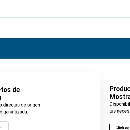
Produ
tos de
Mostr
a
Disponibi
s directas de origen
tus neces
d garantizada.
ui
Click aq