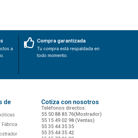
es
Compra garantizada
ctos a
Tu compra está respaldada en
o.
todo momento.
s de
Cotiza con nosotros
s
Teléfonos directos:
55 50 88 85 76(Mostrador)
xóticas
55 15 49 02 98 (Ventas)
 Fábrica
55 35 44 35 35
55 35 44 35 42
ostrador