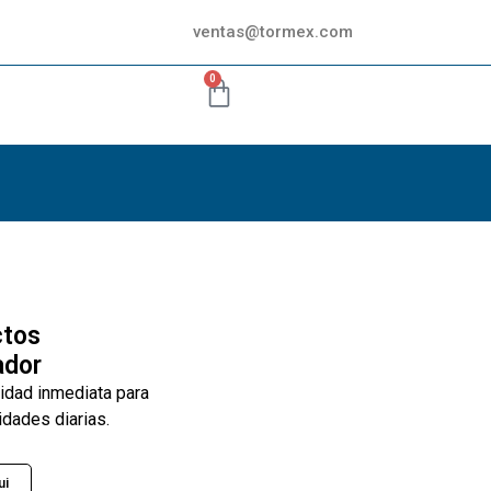
ventas@tormex.com
0
ctos
ador
lidad inmediata para
idades diarias.
ui