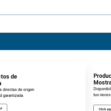
Produ
tos de
Mostr
a
Disponibi
s directas de origen
tus neces
d garantizada.
ui
Click aq