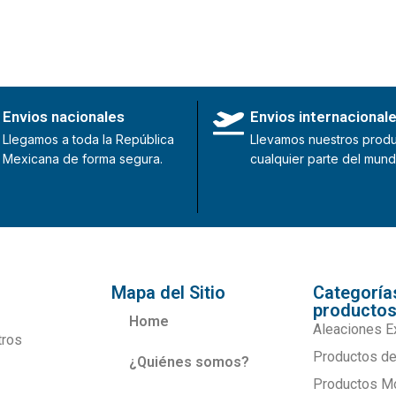
Envios nacionales
Envios internacional
Llegamos a toda la República
Llevamos nuestros produ
Mexicana de forma segura.
cualquier parte del mund
Mapa del Sitio
Categoría
producto
Home
Aleaciones E
tros
Productos de
¿Quiénes somos?
Productos M