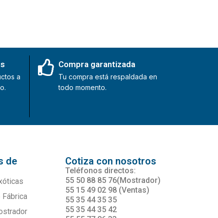
es
Compra garantizada
ctos a
Tu compra está respaldada en
o.
todo momento.
s de
Cotiza con nosotros
s
Teléfonos directos:
55 50 88 85 76(Mostrador)
xóticas
55 15 49 02 98 (Ventas)
 Fábrica
55 35 44 35 35
55 35 44 35 42
ostrador