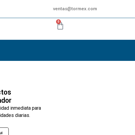
ventas@tormex.com
0
ctos
ador
lidad inmediata para
idades diarias.
ui