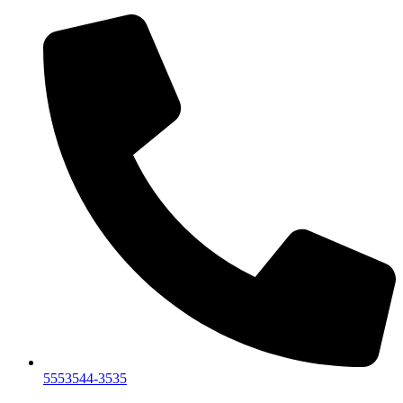
Ir
al
contenido
5553544-3535