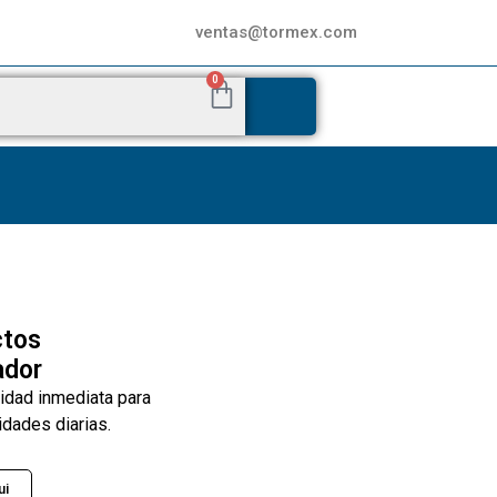
ventas@tormex.com
0
ctos
ador
lidad inmediata para
idades diarias.
ui