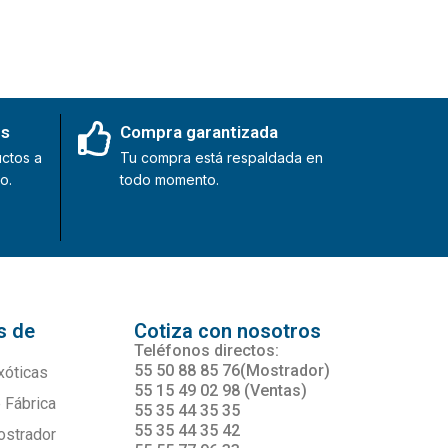
es
Compra garantizada
ctos a
Tu compra está respaldada en
o.
todo momento.
s de
Cotiza con nosotros
s
Teléfonos directos:
55 50 88 85 76(Mostrador)
xóticas
55 15 49 02 98 (Ventas)
 Fábrica
55 35 44 35 35
55 35 44 35 42
ostrador