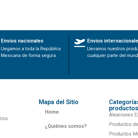
Envios nacionales
Envios internacional
Llegamos a toda la República
Llevamos nuestros produ
Mexicana de forma segura.
cualquier parte del mund
Mapa del Sitio
Categoría
producto
Home
Aleaciones E
tros
Productos de
¿Quiénes somos?
Productos M