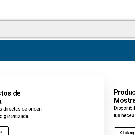
Produ
tos de
Mostr
a
Disponibi
s directas de origen
tus neces
d garantizada.
ui
Click aq