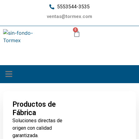
5553544-3535
ventas@tormex.com
0
¿Quiénes somos?
Productos de
Fábrica
Soluciones directas de
origen con calidad
garantizada.