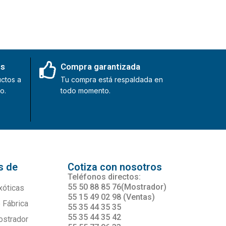
es
Compra garantizada
ctos a
Tu compra está respaldada en
o.
todo momento.
s de
Cotiza con nosotros
s
Teléfonos directos:
55 50 88 85 76(Mostrador)
xóticas
55 15 49 02 98 (Ventas)
 Fábrica
55 35 44 35 35
55 35 44 35 42
ostrador