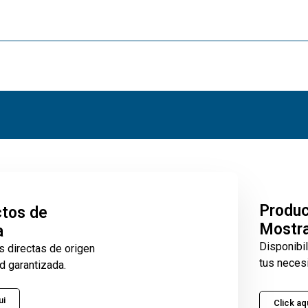
Produ
tos de
Mostr
a
Disponibi
s directas de origen
tus neces
d garantizada.
ui
Click aq