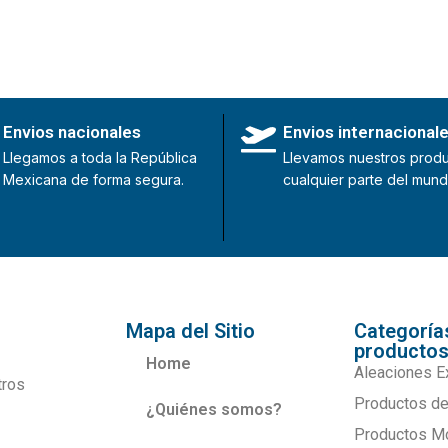
Envios nacionales
Envios internacional
Llegamos a toda la República
Llevamos nuestros produ
Mexicana de forma segura.
cualquier parte del mund
Mapa del Sitio
Categoría
producto
Home
Aleaciones E
tros
Productos de
¿Quiénes somos?
Productos M