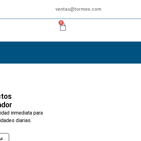
ventas@tormex.com
0
ctos
ador
lidad inmediata para
idades diarias.
ui