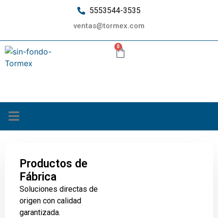
5553544-3535
ventas@tormex.com
0
¿Quiénes somos?
Productos de
Fábrica
Soluciones directas de
origen con calidad
garantizada.