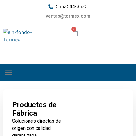
5553544-3535
ventas@tormex.com
0
¿Quiénes somos?
Productos de
Fábrica
Soluciones directas de
origen con calidad
garantizada.