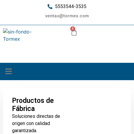
5553544-3535
ventas@tormex.com
0
¿Quiénes somos?
Productos de
Fábrica
Soluciones directas de
origen con calidad
garantizada.