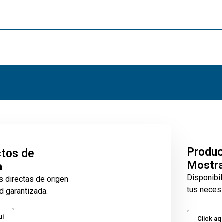
Produ
tos de
Mostr
a
Disponibi
s directas de origen
tus neces
d garantizada.
ui
Click aq