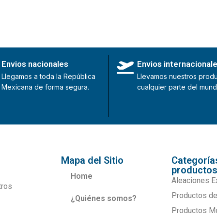
Envios nacionales
Envios internacional
Llegamos a toda la República
Llevamos nuestros produ
Mexicana de forma segura.
cualquier parte del mund
Mapa del Sitio
Categoría
producto
Home
Aleaciones E
tros
Productos de
¿Quiénes somos?
Productos M