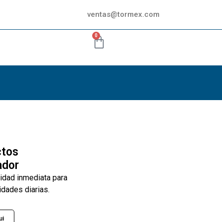
ventas@tormex.com
0
ctos
ador
lidad inmediata para
idades diarias.
ui