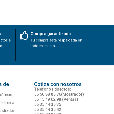
es
Compra garantizada
ctos a
Tu compra está respaldada en
o.
todo momento.
s de
Cotiza con nosotros
s
Teléfonos directos:
55 50 88 85 76(Mostrador)
xóticas
55 15 49 02 98 (Ventas)
 Fábrica
55 35 44 35 35
55 35 44 35 42
ostrador