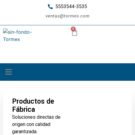
5553544-3535
ventas@tormex.com
0
¿Quiénes somos?
Productos de
Fábrica
Soluciones directas de
origen con calidad
garantizada.