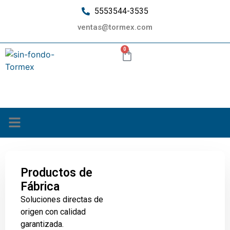
5553544-3535
ventas@tormex.com
0
¿Quiénes somos?
Productos de
Fábrica
Soluciones directas de
origen con calidad
garantizada.