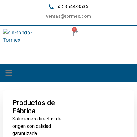
5553544-3535
ventas@tormex.com
0
¿Quiénes somos?
Productos de
Fábrica
Soluciones directas de
origen con calidad
garantizada.