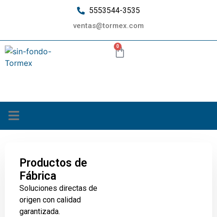
5553544-3535
ventas@tormex.com
0
¿Quiénes somos?
Productos de
Fábrica
Soluciones directas de
origen con calidad
garantizada.