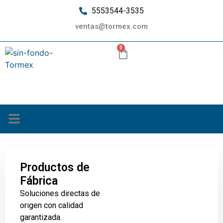
5553544-3535
ventas@tormex.com
0
¿Quiénes somos?
Productos de
Fábrica
Soluciones directas de
origen con calidad
garantizada.