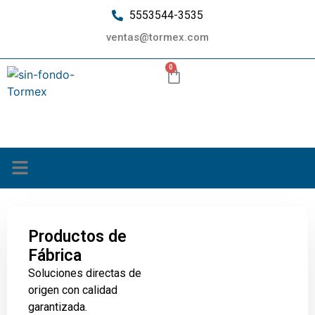
5553544-3535
ventas@tormex.com
0
¿Quiénes somos?
Productos de
Fábrica
Soluciones directas de
origen con calidad
garantizada.