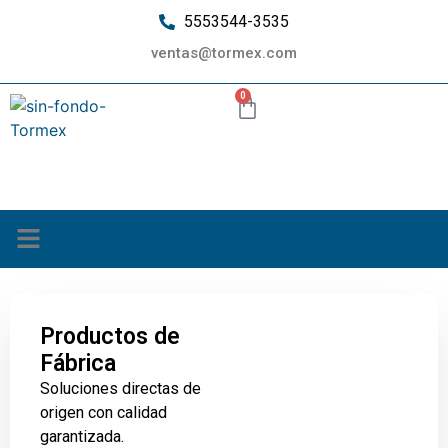
5553544-3535
ventas@tormex.com
0
¿Quiénes somos?
Productos de
Fábrica
Soluciones directas de
origen con calidad
garantizada.