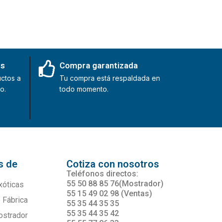
es
Compra garantizada
ctos a
Tu compra está respaldada en
o.
todo momento.
s de
Cotiza con nosotros
s
Teléfonos directos:
55 50 88 85 76(Mostrador)
xóticas
55 15 49 02 98 (Ventas)
 Fábrica
55 35 44 35 35
55 35 44 35 42
ostrador