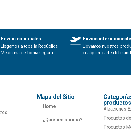
Envios nacionales
Envios internacional
Llegamos a toda la República
Llevamos nuestros produ
Mexicana de forma segura.
cualquier parte del mund
Mapa del Sitio
Categoría
producto
Home
Aleaciones E
tros
Productos de
¿Quiénes somos?
Productos M