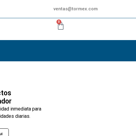
ventas@tormex.com
0
ctos
ador
lidad inmediata para
idades diarias.
ui