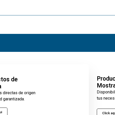
Produ
tos de
Mostr
a
Disponibi
s directas de origen
tus neces
d garantizada.
ui
Click aq