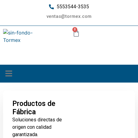
5553544-3535
ventas@tormex.com
0
¿Quiénes somos?
Productos de
Fábrica
Soluciones directas de
origen con calidad
garantizada.