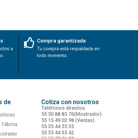
es
Compra garantizada
ctos a
Tu compra está respaldada en
o.
todo momento.
s de
Cotiza con nosotros
s
Teléfonos directos:
55 50 88 85 76(Mostrador)
xóticas
55 15 49 02 98 (Ventas)
 Fábrica
55 35 44 35 35
55 35 44 35 42
ostrador