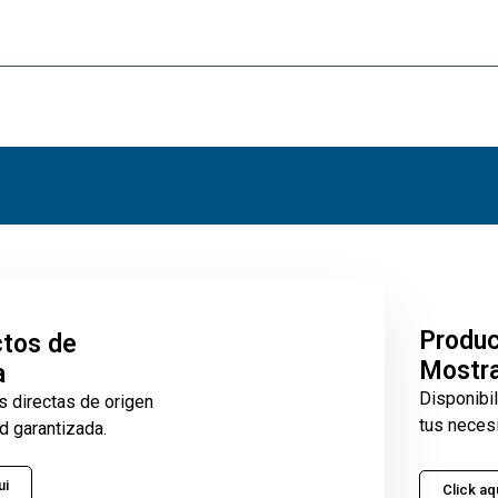
Produ
tos de
Mostr
a
Disponibi
s directas de origen
tus neces
d garantizada.
ui
Click aq