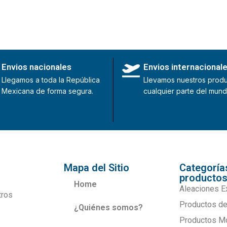
Envios nacionales
Envios internacional
Llegamos a toda la República
Llevamos nuestros produ
Mexicana de forma segura.
cualquier parte del mund
Mapa del Sitio
Categoría
producto
Home
Aleaciones E
tros
Productos de
¿Quiénes somos?
Productos M