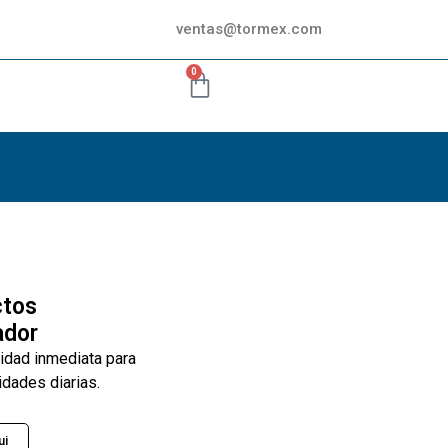
ventas@tormex.com
0
ctos
ador
lidad inmediata para
idades diarias.
ui