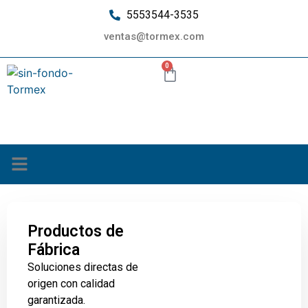
5553544-3535
ventas@tormex.com
0
¿Quiénes somos?
Productos de
Fábrica
Soluciones directas de
origen con calidad
garantizada.