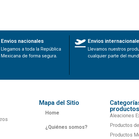
Envios nacionales
Envios internacional
Llegamos a toda la República
Llevamos nuestros produ
Mexicana de forma segura.
cualquier parte del mund
Mapa del Sitio
Categoría
producto
Home
Aleaciones E
tros
Productos de
¿Quiénes somos?
Productos M