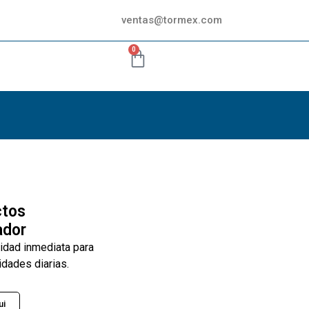
ventas@tormex.com
0
ctos
ador
lidad inmediata para
idades diarias.
ui