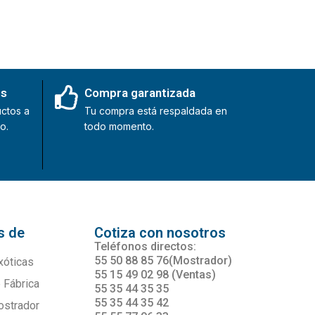
es
Compra garantizada
ctos a
Tu compra está respaldada en
o.
todo momento.
s de
Cotiza con nosotros
s
Teléfonos directos:
55 50 88 85 76(Mostrador)
xóticas
55 15 49 02 98 (Ventas)
 Fábrica
55 35 44 35 35
55 35 44 35 42
ostrador