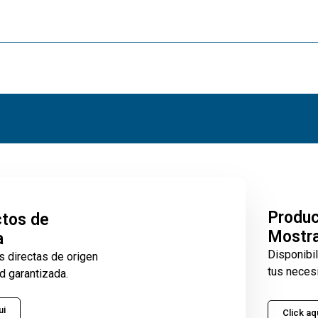
Produ
tos de
Mostr
a
Disponibi
s directas de origen
tus neces
d garantizada.
ui
Click aq