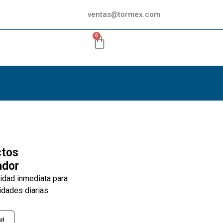
ventas@tormex.com
0
ctos
ador
lidad inmediata para
idades diarias.
ui