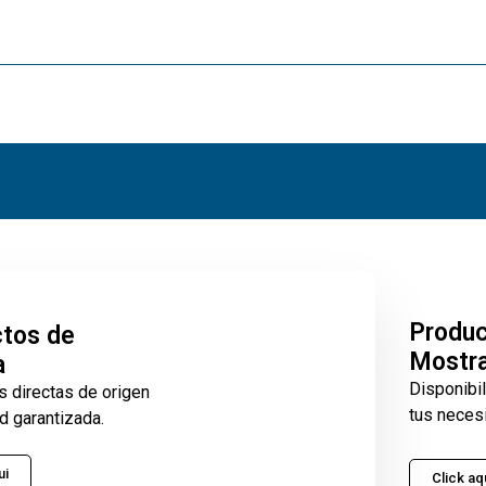
Produ
tos de
Mostr
a
Disponibi
s directas de origen
tus neces
d garantizada.
ui
Click aq