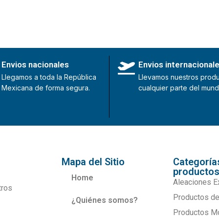
Envios nacionales
Envios internacional
Llegamos a toda la República
Llevamos nuestros produ
Mexicana de forma segura.
cualquier parte del mund
Mapa del Sitio
Categoría
producto
Home
Aleaciones E
tros
Productos de
¿Quiénes somos?
Productos M