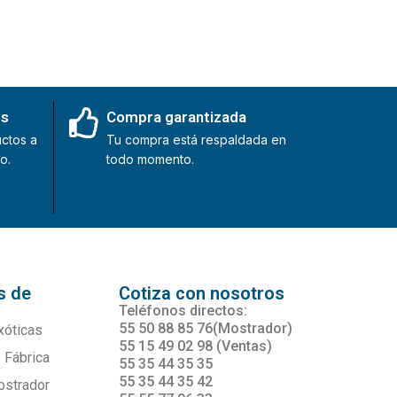
es
Compra garantizada
ctos a
Tu compra está respaldada en
o.
todo momento.
s de
Cotiza con nosotros
s
Teléfonos directos:
55 50 88 85 76(Mostrador)
xóticas
55 15 49 02 98 (Ventas)
 Fábrica
55 35 44 35 35
55 35 44 35 42
ostrador