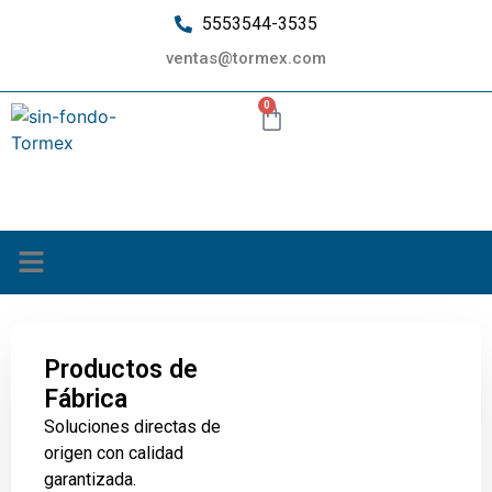
5553544-3535
ventas@tormex.com
0
¿Quiénes somos?
Productos de
Fábrica
Soluciones directas de
origen con calidad
garantizada.