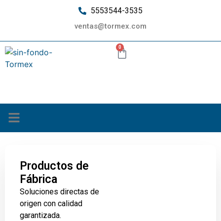
5553544-3535
ventas@tormex.com
0
¿Quiénes somos?
Productos de
Fábrica
Soluciones directas de
origen con calidad
garantizada.