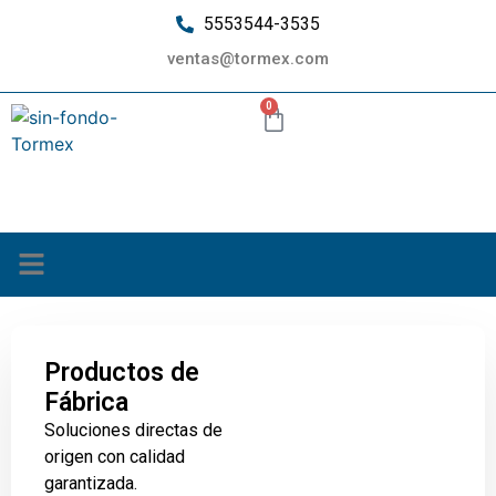
5553544-3535
ventas@tormex.com
0
¿Quiénes somos?
Productos de
Fábrica
Soluciones directas de
origen con calidad
garantizada.