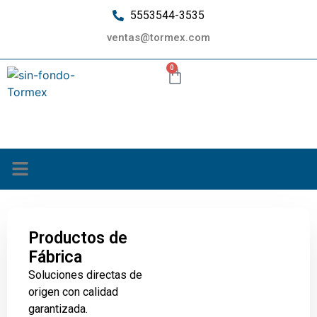
5553544-3535
ventas@tormex.com
0
¿Quiénes somos?
Productos de
Fábrica
Soluciones directas de
origen con calidad
garantizada.