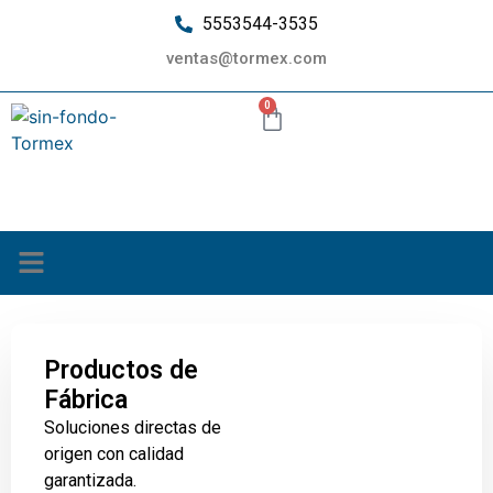
5553544-3535
ventas@tormex.com
0
¿Quiénes somos?
Productos de
Fábrica
Soluciones directas de
origen con calidad
garantizada.