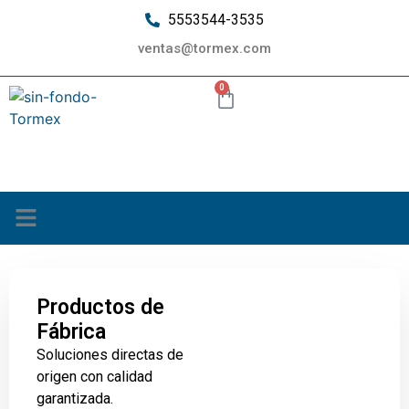
5553544-3535
ventas@tormex.com
0
¿Quiénes somos?
Productos de
Fábrica
Soluciones directas de
origen con calidad
garantizada.