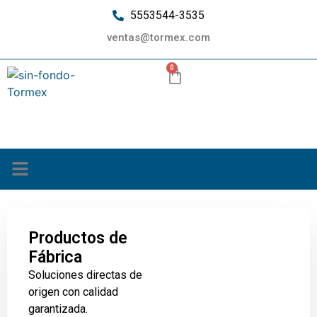
5553544-3535
ventas@tormex.com
0
¿Quiénes somos?
Productos de
Fábrica
Soluciones directas de
origen con calidad
garantizada.