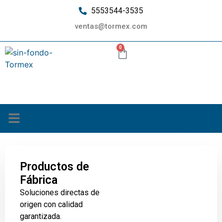
5553544-3535
ventas@tormex.com
0
¿Quiénes somos?
Productos de
Fábrica
Soluciones directas de
origen con calidad
garantizada.