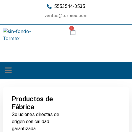
5553544-3535
ventas@tormex.com
0
¿Quiénes somos?
Productos de
Fábrica
Soluciones directas de
origen con calidad
garantizada.