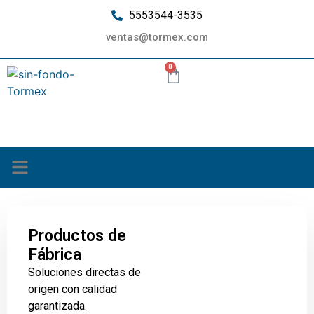
5553544-3535
ventas@tormex.com
0
¿Quiénes somos?
Productos de
Fábrica
Soluciones directas de
origen con calidad
garantizada.