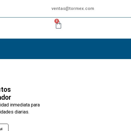
ventas@tormex.com
0
ctos
ador
lidad inmediata para
idades diarias.
ui