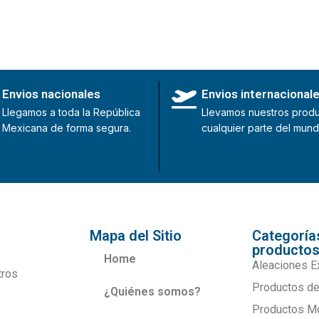
Envios nacionales
Envios internacional
Llegamos a toda la República
Llevamos nuestros produ
Mexicana de forma segura.
cualquier parte del mund
Mapa del Sitio
Categoría
producto
Home
Aleaciones E
tros
Productos de
¿Quiénes somos?
Productos M