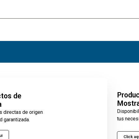
Produ
tos de
Mostr
a
Disponibi
s directas de origen
tus neces
d garantizada.
ui
Click aq