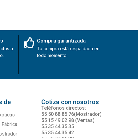
es
Compra garantizada
ctos a
Tu compra está respaldada en
o.
todo momento.
s de
Cotiza con nosotros
s
Teléfonos directos:
55 50 88 85 76(Mostrador)
xóticas
55 15 49 02 98 (Ventas)
 Fábrica
55 35 44 35 35
55 35 44 35 42
ostrador