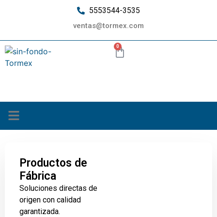
5553544-3535
ventas@tormex.com
0
¿Quiénes somos?
Productos de
Fábrica
Soluciones directas de
origen con calidad
garantizada.