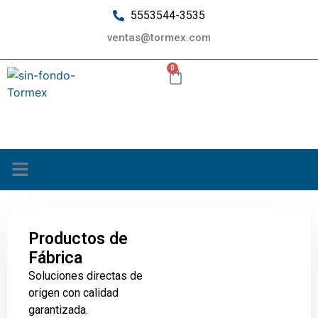
5553544-3535
ventas@tormex.com
0
¿Quiénes somos?
Productos de
Fábrica
Soluciones directas de
origen con calidad
garantizada.