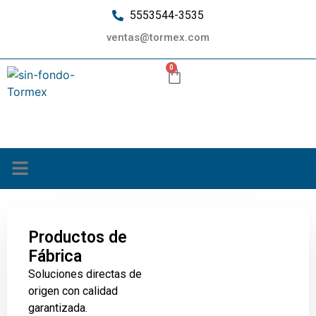
5553544-3535
ventas@tormex.com
0
¿Quiénes somos?
Productos de
Fábrica
Soluciones directas de
origen con calidad
garantizada.