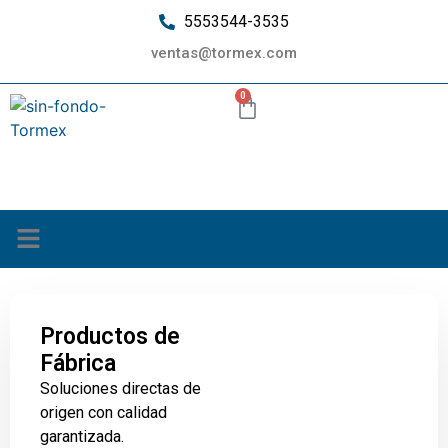
5553544-3535
ventas@tormex.com
0
¿Quiénes somos?
Productos de
Fábrica
Soluciones directas de
origen con calidad
garantizada.