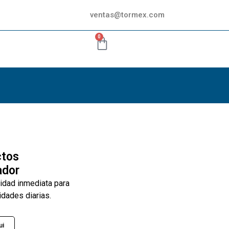
ventas@tormex.com
0
ctos
ador
lidad inmediata para
idades diarias.
ui