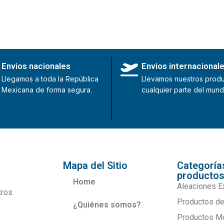
Envios nacionales
Envios internacional
Llegamos a toda la República
Llevamos nuestros produ
Mexicana de forma segura.
cualquier parte del mund
Mapa del Sitio
Categoría
producto
Home
Aleaciones E
tros
Productos de
¿Quiénes somos?
Productos M