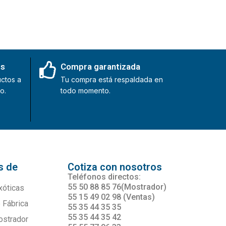
es
Compra garantizada
ctos a
Tu compra está respaldada en
o.
todo momento.
s de
Cotiza con nosotros
s
Teléfonos directos:
55 50 88 85 76(Mostrador)
xóticas
55 15 49 02 98 (Ventas)
 Fábrica
55 35 44 35 35
55 35 44 35 42
ostrador