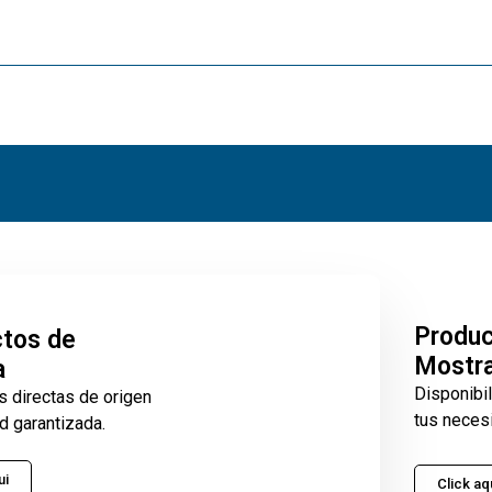
Produ
tos de
Mostr
a
Disponibi
s directas de origen
tus neces
d garantizada.
ui
Click aq