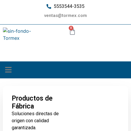
5553544-3535
ventas@tormex.com
0
¿Quiénes somos?
Productos de
Fábrica
Soluciones directas de
origen con calidad
garantizada.