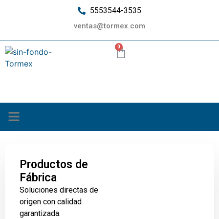
5553544-3535
ventas@tormex.com
0
¿Quiénes somos?
Productos de
Fábrica
Soluciones directas de
origen con calidad
garantizada.