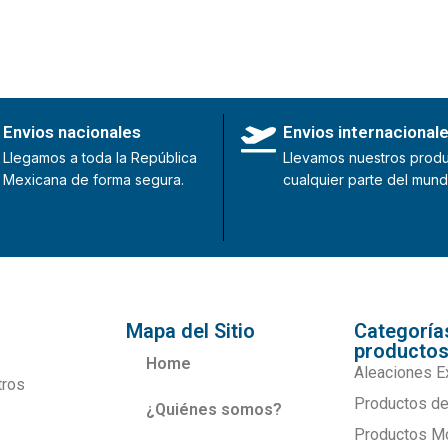
Envios nacionales
Envios internacional
Llegamos a toda la República
Llevamos nuestros produ
Mexicana de forma segura.
cualquier parte del mund
Mapa del Sitio
Categoría
producto
Home
Aleaciones E
tros
Productos de
¿Quiénes somos?
Productos M