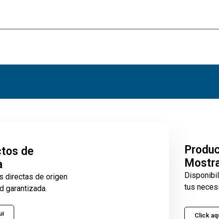
Produ
tos de
Mostr
a
Disponibi
s directas de origen
tus neces
d garantizada.
ui
Click aq