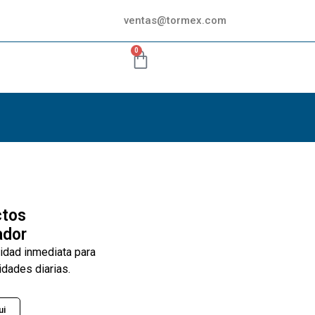
ventas@tormex.com
0
ctos
ador
lidad inmediata para
idades diarias.
ui