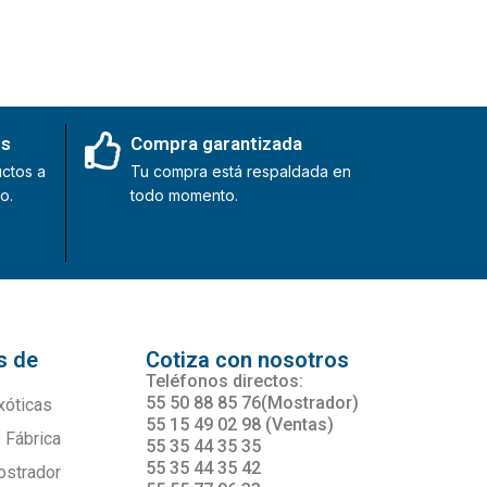
es
Compra garantizada
ctos a
Tu compra está respaldada en
o.
todo momento.
s de
Cotiza con nosotros
s
Teléfonos directos:
55 50 88 85 76(Mostrador)
xóticas
55 15 49 02 98 (Ventas)
 Fábrica
55 35 44 35 35
55 35 44 35 42
ostrador