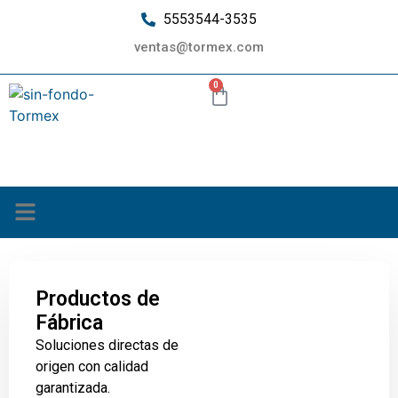
5553544-3535
ventas@tormex.com
0
¿Quiénes somos?
Productos de
Fábrica
Soluciones directas de
origen con calidad
garantizada.