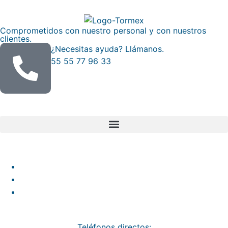
Comprometidos con nuestro personal y con nuestros
clientes.
¿Necesitas ayuda? Llámanos.
55 55 77 96 33
Mapa del Sitio
Categorías de productos
Aleaciones Exóticas
Productos de Fábrica
Productos Mostrador
Cotiza con nosotros
Teléfonos directos: