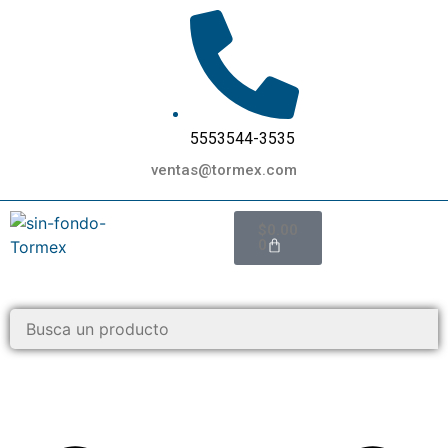
5553544-3535
ventas@tormex.com
$
0.00
0