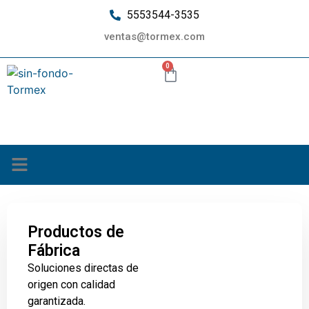
5553544-3535
ventas@tormex.com
0
¿Quiénes somos?
Productos de
Fábrica
Soluciones directas de
origen con calidad
garantizada.