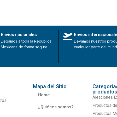
Envios nacionales
Envios internacional
Llegamos a toda la República
Llevamos nuestros produ
Mexicana de forma segura.
cualquier parte del mund
Mapa del Sitio
Categoría
producto
Home
Aleaciones E
tros
Productos de
¿Quiénes somos?
Productos M