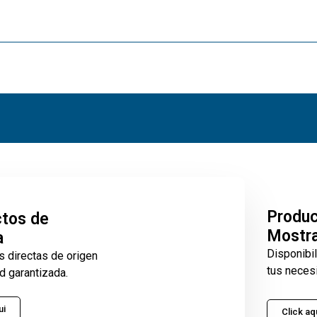
Produ
tos de
Mostr
a
Disponibi
s directas de origen
tus neces
d garantizada.
ui
Click aq