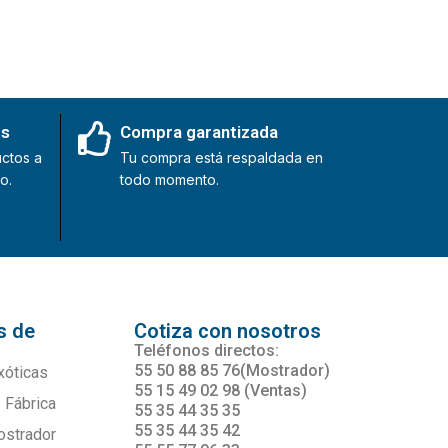
es
Compra garantizada
ctos a
Tu compra está respaldada en
o.
todo momento.
s de
Cotiza con nosotros
s
Teléfonos directos:
55 50 88 85 76(Mostrador)
xóticas
55 15 49 02 98 (Ventas)
 Fábrica
55 35 44 35 35
55 35 44 35 42
ostrador