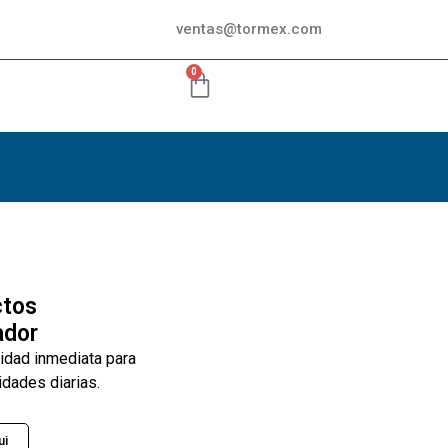
ventas@tormex.com
0
ctos
ador
lidad inmediata para
idades diarias.
ui