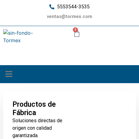
5553544-3535
ventas@tormex.com
0
¿Quiénes somos?
Productos de
Fábrica
Soluciones directas de
origen con calidad
garantizada.