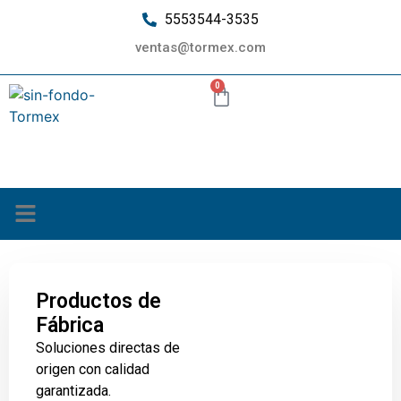
5553544-3535
ventas@tormex.com
0
¿Quiénes somos?
Productos de
Fábrica
Soluciones directas de
origen con calidad
garantizada.