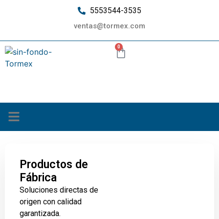
5553544-3535
ventas@tormex.com
0
¿Quiénes somos?
Productos de
Fábrica
Soluciones directas de
origen con calidad
garantizada.