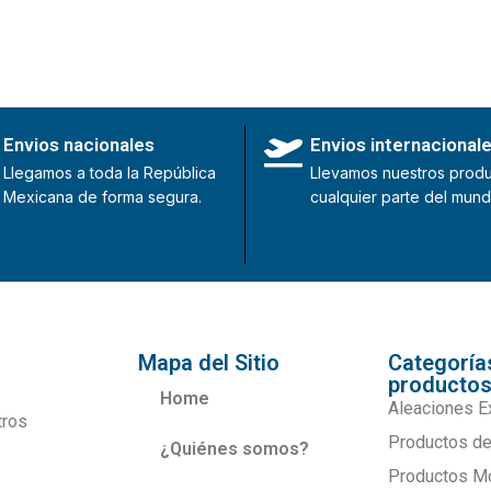
Envios nacionales
Envios internacional
Llegamos a toda la República
Llevamos nuestros produ
Mexicana de forma segura.
cualquier parte del mund
Mapa del Sitio
Categoría
producto
Home
Aleaciones E
tros
Productos de
¿Quiénes somos?
Productos M