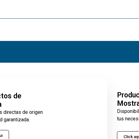
Produ
tos de
Mostr
a
Disponibi
s directas de origen
tus neces
d garantizada.
ui
Click aq