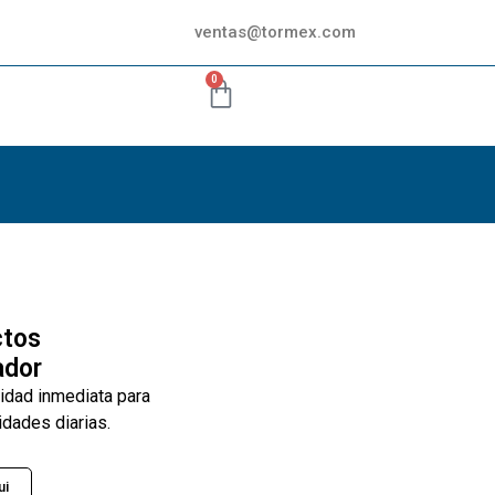
ventas@tormex.com
0
ctos
ador
lidad inmediata para
idades diarias.
ui