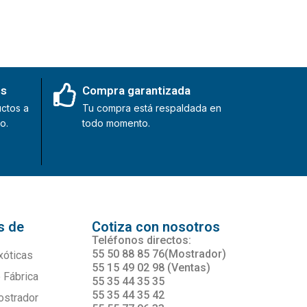
es
Compra garantizada
ctos a
Tu compra está respaldada en
o.
todo momento.
s de
Cotiza con nosotros
s
Teléfonos directos:
55 50 88 85 76(Mostrador)
xóticas
55 15 49 02 98 (Ventas)
 Fábrica
55 35 44 35 35
55 35 44 35 42
ostrador